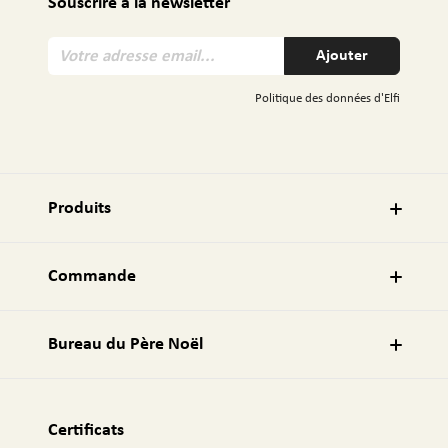
Souscrire à la newsletter
V
Ajouter
o
t
Politique des données d'Elfi
r
e
a
d
r
Produits
e
s
s
Commande
e
e
m
Bureau du Père Noël
a
i
l
:
Certificats