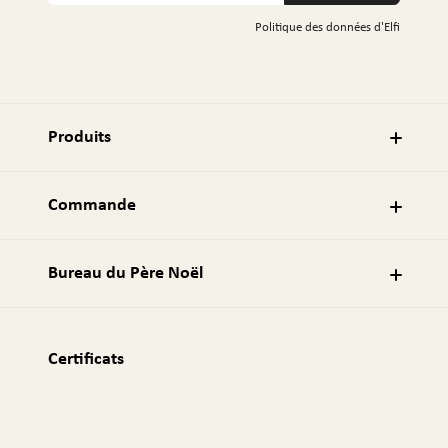
t
Politique des données d'Elfi
r
e
a
d
r
Produits
e
s
s
Commande
e
e
m
Bureau du Père Noël
a
i
l
:
Certificats